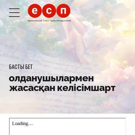
БАСТЫ БЕТ
Қолданушылармен
жасасқан келісімшарт