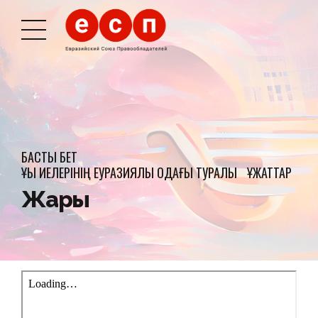
БАСТЫ БЕТ
ҚҰҚЫҚ ИЕЛЕРІНІҢ ЕУРАЗИЯЛЫҚ ОДАҒЫ ТУРАЛЫ
ҚҰЖАТТАР
Жарғы