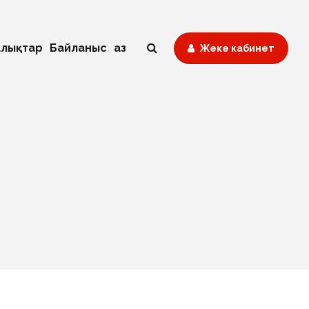
лықтар
Байланыс
Қаз
Жеке кабинет