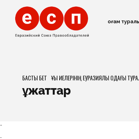
Қоғам турал
БАСТЫ БЕТ
ҚҰҚЫҚ ИЕЛЕРІНІҢ ЕУРАЗИЯЛЫҚ ОДАҒЫ ТУР
Құжаттар
-
-