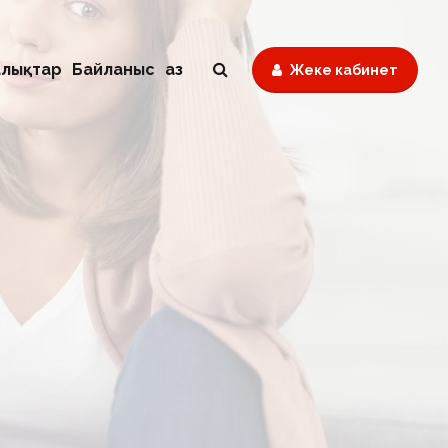
лықтар
Байланыс
Қаз
Жеке кабинет