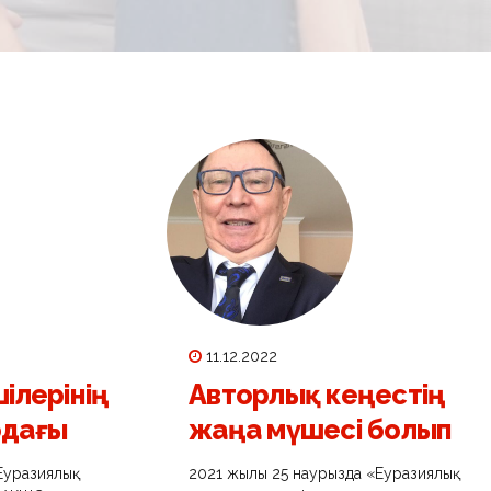
11.12.2022
ілерінің
Авторлық кеңестің
одағы
жаңа мүшесі болып
сайланды
Еуразиялық
2021 жылғы 25 наурызда «Еуразиялық