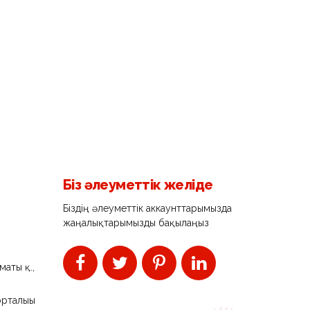
Біз әлеуметтік желіде
Біздің әлеуметтік аккаунттарымызда
жаңалықтарымызды бақылаңыз
аты қ.,
орталығы