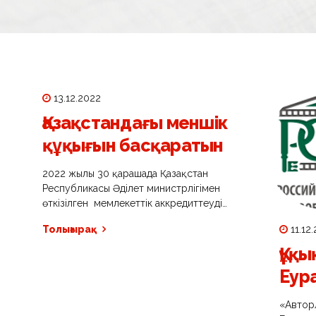
13.12.2022
Қазақстандағы меншік
құқығын басқаратын
ұйымдарды
2022 жылғы 30 қарашада Қазақстан
аккредиттеу
Республикасы Әділет министрлігімен
өткізілген мемлекеттік аккредиттеудің
нәтижесіне сәйкес, «Құқық
Толығырақ
11.12
иеленушілердің Еуразиялық одағы» АҚБ
, авторлардың, орындаушылардың,
Құқы
фонограммалар мен аудиовизуалды
Еур
туындыларды өндірушілердің жеке
мақсаттарында және табыс алмай,
мен
«Автор
фонограммалар мен аудиовизуалды