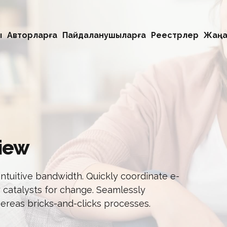
ы
Авторларға
Пайдаланушыларға
Реестрлер
Жаңа
view
 intuitive bandwidth. Quickly coordinate e-
 catalysts for change. Seamlessly
reas bricks-and-clicks processes.