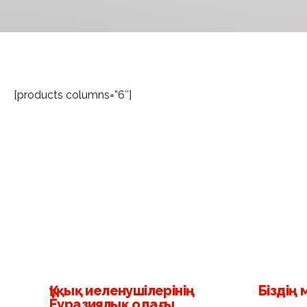
[products columns=”6″]
Құқық иеленушілерінің
Біздің
Еуразиялық одағы