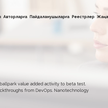
ы
Авторларға
Пайдаланушыларға
Реестрлер
Жаңа
 ballpark value added activity to beta test.
l clickthroughs from DevOps. Nanotechnology