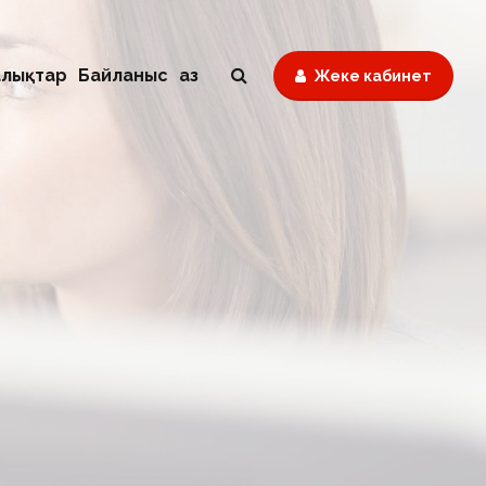
лықтар
Байланыс
Қаз
Жеке кабинет