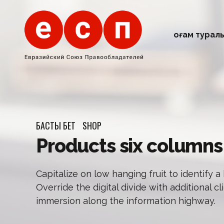
Қоғам турал
БАСТЫ БЕТ
SHOP
Products six columns
Capitalize on low hanging fruit to identify a
Override the digital divide with additiona
immersion along the information highway.